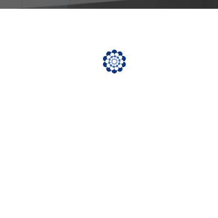
Work / 飲食店
物販店
サロン
​プライバシーポリシー
株式会社ビーカム 大阪市北区天満4丁目
TEL:06-6135-0303