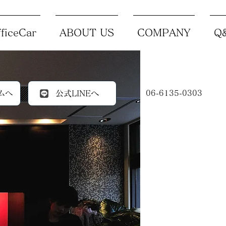
ficeCar
ABOUT US
COMPANY
Q
ムへ
公式LINEへ
06-6135-0303