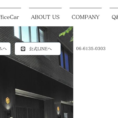
ficeCar
ABOUT US
COMPANY
Q
ムへ
公式LINEへ
06-6135-0303