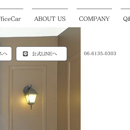
ficeCar
ABOUT US
COMPANY
Q
ムへ
公式LINEへ
06-6135-0303