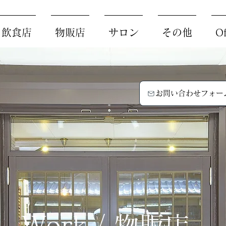
/ 飲食店
物販店
サロン
その他
Of
お問い合わせフォー
Work / 物販店